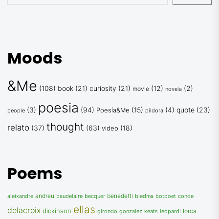
Moods
&Me
(108)
book
(21)
curiosity
(21)
(12)
(2)
movie
novela
poesia
(3)
(94)
(15)
(4)
quote
(23)
Poesía&Me
people
píldora
thought
relato
(37)
(63)
(18)
video
Poems
andreu
benedetti
biedma
conde
aleixandre
baudelaire
becquer
botpoet
ellas
delacroix
dickinson
gonzalez
lorca
girondo
keats
leopardi