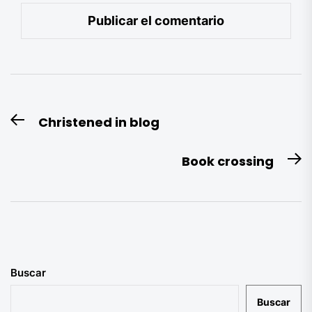
Navegación
Christened in blog
Entrada
de
anterior:
entradas
Book crossing
E
si
Buscar
Buscar