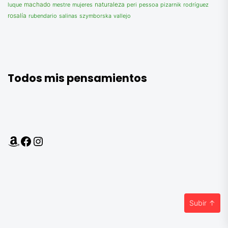
machado
luque
mujeres
naturaleza
peri
pessoa
mestre
pizarnik
rodríguez
rosalía
salinas
szymborska
vallejo
rubendario
Todos mis pensamientos
Amazon
Facebook
Instagram
Subir
↑