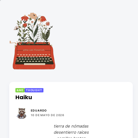
Saltar
al
El
contenido
Alquimista
El Alquimista
&ME
THOUGHT
Haiku
EDUARDO
10 DE MAYO DE 2026
tierra de nómadas
desentierro raíces