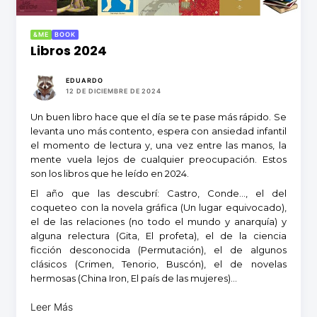
&ME
BOOK
Libros 2024
EDUARDO
12 DE DICIEMBRE DE 2024
Un buen libro hace que el día se te pase más rápido. Se
levanta uno más contento, espera con ansiedad infantil
el momento de lectura y, una vez entre las manos, la
mente vuela lejos de cualquier preocupación. Estos
son los libros que he leído en 2024.
El año que las descubrí: Castro, Conde…, el del
coqueteo con la novela gráfica (Un lugar equivocado),
el de las relaciones (no todo el mundo y anarquía) y
alguna relectura (Gita, El profeta), el de la ciencia
ficción desconocida (Permutación), el de algunos
clásicos (Crimen, Tenorio, Buscón), el de novelas
hermosas (China Iron, El país de las mujeres)…
Leer Más