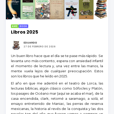
&ME
BOOK
Libros 2025
EDUARDO
27 DE FEBRERO DE 2026
Un buen libro hace que el día se te pase más rápido. Se
levanta uno más contento, espera con ansiedad infantil
el momento de lectura y, una vez entre las manos, la
mente vuela lejos de cualquier preocupación. Estos
son los libros que he leído en 2025.
El año en que me adentré en el teatro de Lorca, las
lecturas bíblicas, algún clásico como Sófocles y Platón,
los pasajes de Océano mar (aquí se acaba el mar), de la
casa encendida, clark, retomé a saramago, a solá, el
ensayo entretenido de Maniac, las perras de reserva
mexicanas, la historia al revés de la conquista y las dos
novelas top del año que fueron vamos a comprar un