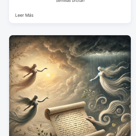
semillas brotan
Leer Más