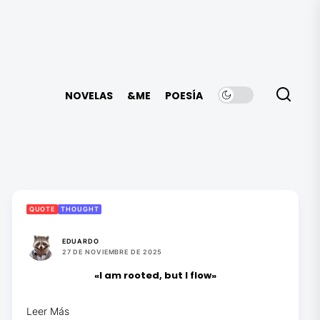
NOVELAS
&ME
POESÍA
QUOTE
THOUGHT
EDUARDO
27 DE NOVIEMBRE DE 2025
«I am rooted, but I flow»
Leer Más