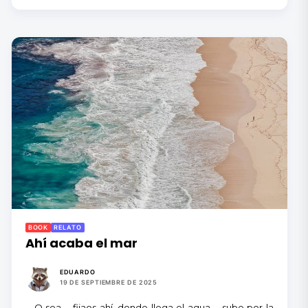
BOOK
RELATO
Ahí acaba el mar
EDUARDO
19 DE SEPTIEMBRE DE 2025
—O sea…, fijaos ahí, donde llega el agua…, sube por la