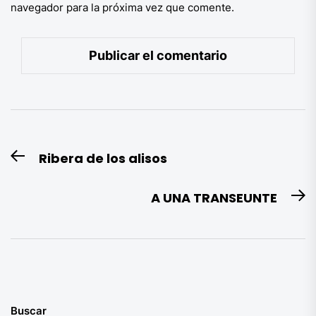
navegador para la próxima vez que comente.
Navegación
Ribera de los alisos
Entrada
de
anterior:
entradas
A UNA TRANSEUNTE
E
si
Buscar