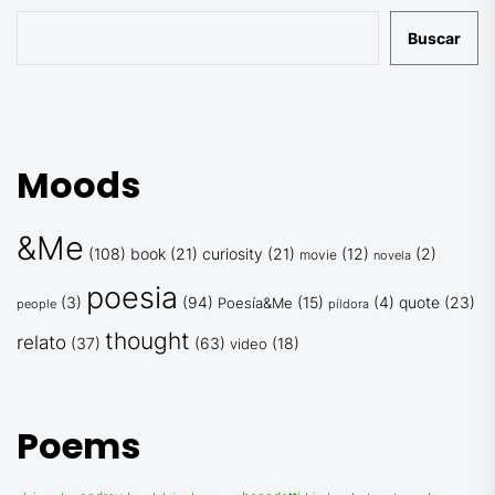
Buscar
Moods
&Me
(108)
book
(21)
curiosity
(21)
(12)
(2)
movie
novela
poesia
(3)
(94)
(15)
(4)
quote
(23)
Poesía&Me
people
píldora
thought
relato
(37)
(63)
(18)
video
Poems