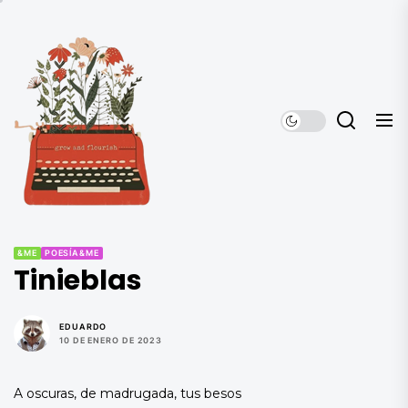
Saltar
al
El
contenido
Alquimista
El Alquimista
&ME
POESÍA&ME
Tinieblas
EDUARDO
10 DE ENERO DE 2023
A oscuras, de madrugada, tus besos