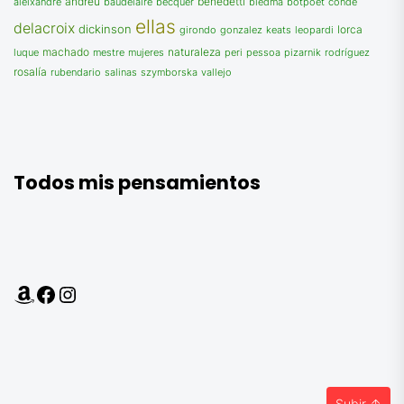
andreu
benedetti
biedma
conde
aleixandre
baudelaire
becquer
botpoet
ellas
delacroix
dickinson
gonzalez
lorca
girondo
keats
leopardi
machado
luque
mujeres
naturaleza
peri
pessoa
mestre
pizarnik
rodríguez
rosalía
salinas
szymborska
vallejo
rubendario
Todos mis pensamientos
Amazon
Facebook
Instagram
Subir
↑